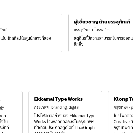
ผู้เชี่ยวชาญด้านบรรจุภัณฑ์
ภัณฑ์
บรรจุภัณฑ์ + โครงสร้าง
น้นหัตถศิลป์ในศูนย์กลางที่สอง
สตูดิโอที่มีความสามารถในการออกแ
ลึกซึ้ง
.
Ekkamai Type Works
Klong T
egy
กรุงเทพฯ · branding, digital
กรุงเทพฯ · 
oen
โปรไฟล์ตัวอย่างของ Ekkamai Type
โปรไฟล์ตั
ิ้งใน
Works โรงหล่อตัวอักษรในกรุงเทพฯ
Creative ส
ษัทที่
ที่สะท้อนประเภทสตูดิโอที่ ThaiGraph
กรุงเทพฯ ที