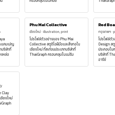
าน
ครอบคลุมในเอกมัย
ThaiGraph 
Phu Mai Collective
Red Boa
n
เชียงใหม่ · illustration, print
กรุงเทพฯ · 
aya
โปรไฟล์ตัวอย่างของ Phu Mai
โปรไฟล์ตั
และแคมเปญ
Collective สตูดิโอฝีมือและสิ่งทอใน
Design สตู
ริษัทที่
เชียงใหม่ ที่สะท้อนประเภทบริษัทที่
ประกอบในกร
งหล่อ
ThaiGraph ครอบคลุมในแม่ริม
บริษัทที่ 
อารีย์
gy
e Clay
เชียงใหม่
haiGraph