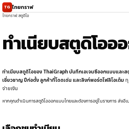
ข้ามไปยังเนื้อหา
ไทยกราฟ
TG
ไทยกราฟ
/
สตูดิโอ
ทำเนียบสตูดิโอ
ทำเนียบสตูดิโอของ ThaiGraph บันทึกเอเจนซีออกแบบและสตู
เชี่ยวชาญ ปีก่อตั้ง ลูกค้าที่โดดเด่น และลิงก์พอร์ตโฟลิโอเต็ม
ทุ
จ่ายเงิน
หากคุณดำเนินการสตูดิโอออกแบบไทยและต้องการอยู่ในรายการ ส่งอีเม
เลือกชมทำเนียบ