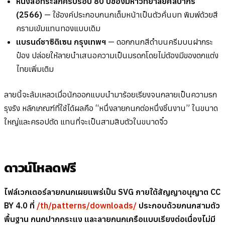
หนังสือที่ระลึกครบรอบ 80 ปีของมหาวิทยาลัยศิลปากร
(2566)
— ใช้องค์ประกอบกนกเต็มหน้าเป็นตัวคั่นบท พิมพ์ด้วยสี
ครามเข้มแทนทองแบบเดิม
แบรนด์ชาซิติเซน กรุงเทพฯ
— ดอกกนกสีดำบนครีมบนฝากระ
ป๋อง ปล่อยให้ลายนำเสนอความเป็นมรดกโดยไม่ต้องมีของตกแต่ง
ไทยเพิ่มเติม
ลายนี้จะล้มเหลวเมื่อนักออกแบบนำมาร้อยเรียงจนกลายเป็นความรก
รุงรัง หลักเกณฑ์ที่ใช้ได้ผลคือ “หนึ่งลายกนกต่อหนึ่งชิ้นงาน” ในขนาด
ใหญ่และครอปตัด แทนที่จะเป็นสามสิบตัวในขนาดจิ๋ว
ดาวน์โหลดฟรี
ไฟล์เวกเตอร์ลายกนกเผยแพร่เป็น SVG ภายใต้สัญญาอนุญาต CC
BY 4.0 ที่
/th/patterns/downloads/
ประกอบด้วยกนกสามตัว
พื้นฐาน กนกปากกระแง และลายกนกเครือแบบเรียงต่อเนื่องไม่มี