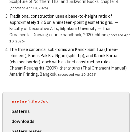
Sculpture of Northern Thailand. Silkworm Books, chapter 4.
(accessed Apr 10, 2026)
Traditional construction uses a base-to-height ratio of
approximately 1:2.5 on a nineteen-point geometric grid.
—
Faculty of Decorative Arts, Silpakorn University — Thai
Ornamental Drawing course handbook, 2020 edition
(accessed Apr
10, 2026)
The three canonical sub-forms are Kanok Sam Tua (three-
element), Kanok Pak Kra Ngae (split-tip), and Kanok Khrua
(chained border), each with distinct construction rules.
—
Chamni Reuangritt (2009). ตำราลายไทย (Thai Ornament Manual).
Amarin Printing, Bangkok.
(accessed Apr 10, 2026)
ลายไทยที่เกี่ยวข้อง
patterns
downloads
pattern maker