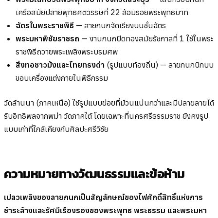
เครือสมัยปลายพุทธศตวรรษที่ 22 ล้อมรอยพระพุทธบาท
ฉัตรในพระราชพิธี
— ลายกนกจัดเรียงบนชั้นฉัตร
พระมหาพิชัยราชรถ
— งานกนกปิดทองสมัยรัชกาลที่ 1 ใช้ในพระ
ราชพิธีถวายพระเพลิงพระบรมศพ
สิ่งทอชาวม้งและไทยทรงดำ
(รูปแบบท้องถิ่น) — ลายกนกปักบน
ขอบเครื่องแต่งกายในพิธีกรรม
วัดล้านนา (ภาคเหนือ) ใช้รูปแบบย่อยที่ม้วนแน่นกว่าและมีปลายลายได้
รับอิทธิพลจากพม่า วัดภาคใต้ โดยเฉพาะที่นครศรีธรรมราช ยังคงรูป
แบบเก่าที่ใกล้เคียงกับศิลปะศรีวิชัย
ความหมายทางวัฒนธรรมและข้อห้าม
เปลวเพลิงของลายกนกเป็นสัญลักษณ์ของไฟศักดิ์สิทธิ์แห่งการ
ชำระล้างและรัศมีเรืองรองของพระพุทธ พระธรรม และพระมหา