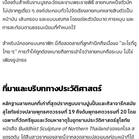
เบื้องต้นสำหรับงานบูรณะวัดและงานพระราชพิธี ลายกนกหนึ่งตัวมัก
ไม่ปรากฏเดี่ยว ๆ องค์ประกอบทั่วไปจัดเรียงลายกนกหลายสิบตัวเป็น
หน้าบัน เส้นกรอบ และแบบมณฑล โดยแต่ละตัวมีขนาด การหมุน และ
การสะท้อนตามธรรมเนียมที่กำหนดไว้
สำหรับนักออกแบบกราฟิก นี่คือลวดลายที่ลูกค้านึกถึงเมื่อขอ “อะไรที่ดู
ไทย ๆ” การทำให้ถูกต้องหมายถึงการเข้าใจว่าลายกนกคือระบบ ไม่ใช่
เพียงรูปทรง
ที่มาและบริบททางประวัติศาสตร์
หลักฐานลายกนกที่เก่าที่สุดปรากฏบนงานปูนปั้นและศิลาจารึกสมัย
สุโขทัยช่วงปลายพุทธศตวรรษที่ 19 ถึงต้นพุทธศตวรรษที่ 20 โดย
เฉพาะที่วัดศรีชุมและวัดมหาธาตุในอุทยานประวัติศาสตร์สุโขทัย
หนังสือ
Buddhist Sculpture of Northern Thailand
ของแคโรล ส
แตรตตัน ได้สืบสาวรากของลายนี้จากลวดลายเปลวเขมรก่อนหน้าที่ได้