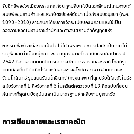
รับอิทธิพลช่วงเมืองพระนคร ก่อนถูกปรับให้เป็นเอกลักษณ์ไทยภายใต้
สมัยพ่อขุนรามคำแหงและกษัตริย์องค์ต่อมา เมื่อถึงสมัยอยุธยา (พ.ศ.
1893–2310) ลายกนกได้รับการจัดระเบียบครบถ้วนและใช้เป็น
ลวดลายหลักในงานราชสำนักและศาสนสถานสำคัญทุกแห่ง
การระบุชื่อช่างแต่ละคนเป็นไปไม่ได้ เพราะงานช่างสุโขทัยเป็นงานไม่
ระบุชื่อและทำเป็นหมู่คณะ พจนานุกรมลายไทยฉบับกรมศิลปากร ปี
2542 ถือว่าลายกนกเป็นมรดกทางวัฒนธรรมร่วมของชาติ โดยมีรูป
แบบท้องถิ่นที่บันทึกไว้สำหรับสกุลช่างสุโขทัย อยุธยา ล้านนา และ
รัตนโกสินทร์ รูปแบบรัตนโกสินทร์ (กรุงเทพฯ) ที่ถูกปรับให้ลงตัวในรัช
สมัยรัชกาลที่ 1 ถึงรัชกาลที่ 5 ในคริสต์ศตวรรษที่ 19 คือฉบับที่สอน
กันมากที่สุดในปัจจุบันและเป็นมาตรฐานสำหรับงานบูรณะวัด
การเขียนลายและเรขาคณิต