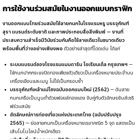
การใช้งานร่วมสมัยในงานออกแบบกราฟิก
งานออกแบบไทยร่วมสมัยใช้ลายกนกในโรงแรมหรู บรรจุภัณฑ์
สุรา แบรนด์ระดับชาติ และภาพประกอบสื่อสิ่งพิมพ์ — งานที่
ประสบความสำเร็จมีวินัยร่วมกันคือใช้ลายเดียวในขนาดเดียว
พร้อมพื้นที่ว่างอย่างเพียงพอ
ตัวอย่างล่าสุดที่โดดเด่น ได้แก่
ระบบแบรนด์ของโรงแรมแมนดาริน โอเรียนเต็ล กรุงเทพฯ
—
ใช้กนกปากกระแงปิดทองเพียงตัวเดียวเป็นเครื่องหมายประจำบน
เครื่องเขียนและเมนู ไม่ใช้เป็นกรอบซ้ำ
บรรจุภัณฑ์เหล้าแม่โขงฉบับออกแบบใหม่ (2562)
— ดันลาย
กนกเครือเป็นนูนต่ำด้วยฟอยล์ทองแดง จับคู่กับตัวอักษรซันส์เซริ
ฟร่วมสมัย
อัตลักษณ์การท่องเที่ยวแห่งประเทศไทย (ฉบับปรับปรุง
2565)
— ย่อลายกนกเป็นเครื่องหมายเรขาคณิต 5 จุด แสดงเป็น
เส้นโมโนไลน์น้ำหนักเดียว