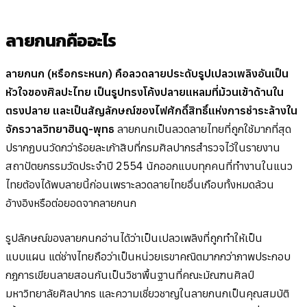
ลายกนกคืออะไร
ลายกนก (หรือกระหนก) คือลวดลายประดับรูปเปลวเพลิงอันเป็น
หัวใจของศิลปะไทย เป็นรูปทรงโค้งปลายแหลมที่ม้วนเข้าด้านใน
ตรงปลาย และเป็นสัญลักษณ์ของไฟศักดิ์สิทธิ์แห่งการชำระล้างใน
จักรวาลวิทยาฮินดู-พุทธ
ลายกนกเป็นลวดลายไทยที่ถูกใช้มากที่สุด
ปรากฏบนวัดกว่าร้อยละเก้าสิบที่กรมศิลปากรสำรวจไว้ในรายงาน
สถาปัตยกรรมวัดประจำปี 2554 นักออกแบบทุกคนที่ทำงานในแนว
ไทยต้องได้พบลายนี้ก่อนเพราะลวดลายไทยอื่นเกือบทั้งหมดล้วน
อ้างอิงหรือต่อยอดจากลายกนก
รูปลักษณ์ของลายกนกอ่านได้ว่าเป็นเปลวเพลิงที่ถูกทำให้เป็น
แบบแผน แต่ช่างไทยถือว่าเป็นหน่วยเรขาคณิตมากกว่าภาพประกอบ
กฎการเขียนลายสอนกันเป็นวิชาพื้นฐานที่คณะมัณฑนศิลป์
มหาวิทยาลัยศิลปากร และความเชี่ยวชาญในลายกนกเป็นคุณสมบัติ