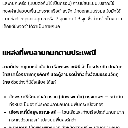
และกนกเครือ (แบบต่อกันใช้เป็นกรอบ) การเขียนแบบโบราณใช้
ทองคำเปลวบนพื้นแดงชาดหรือดำลงรัก นักออกแบบร่วมสมัยมักใช้
แบบย่อด้วยจุดควบคุม 5 หรือ 7 จุดแทน 19 จุด ซึ่งอ่านง่ายในขนาด
เล็กแต่ยังจดจำได้ว่าเป็นลายกนก
แหล่งที่พบลายกนกตามประเพณี
ลายนี้ปรากฏบนหน้าบันวัด เรือพระราชพิธี ผ้าไตรประดับ ปกสมุด
ไทย เครื่องราชกกุธภัณฑ์ และตู้ลายรดน้ำทั่วทั้งวัฒนธรรมวัตถุ
ไทย
ตัวอย่างที่มีชื่อเสียง ได้แก่
วัดพระศรีรัตนศาสดาราม (วัดพระแก้ว) กรุงเทพฯ
— หน้าบัน
ทั้งหมดเป็นองค์ประกอบลายกนกบนพื้นกระเบื้องทอง
เรือพระที่นั่งสุพรรณหงส์
— โขนเรือและท้ายเรือประดับกนกปาก
กระแงด้วยทองคำเปลวบนพื้นลงรักดำ
พระมณฑปวัดพระพุทธบาท จังหวัดสระบุรี
— เส้นกรอบกนก