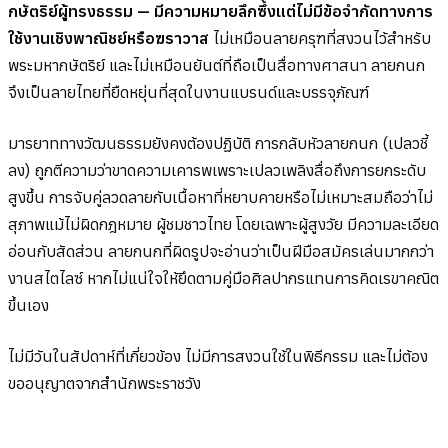
กษัตริย์ผู้ทรงธรรม — มีความหมายลึกซึ้งแต่ไม่มีข้อจำกัดทางการ
ใช้งานเชิงพาณิชย์หรือฆราวาส
ไม่เหมือนลายครุฑที่สงวนไว้สำหรับ
พระมหากษัตริย์ และไม่เหมือนยันต์ที่ถือเป็นสื่อทางศาสนา ลายกนก
จึงเป็นลายไทยที่ยืดหยุ่นที่สุดในงานแบรนด์และบรรจุภัณฑ์
มารยาททางวัฒนธรรมยังคงต้องปฏิบัติ การกลับหัวลายกนก (เปลวชี้
ลง) ถูกตีความว่าขาดความเคารพเพราะเปลวเพลิงสื่อถึงการยกระดับ
สูงขึ้น การจับคู่ลวดลายกับเนื้อหาที่หยาบคายหรือไม่เหมาะสมถือว่าไม่
สุภาพแม้ไม่ผิดกฎหมาย ผู้ชมชาวไทย โดยเฉพาะผู้สูงวัย มีความละเอียด
อ่อนกับสัดส่วน ลายกนกที่ผิดรูปจะอ่านว่าเป็นฝีมือสมัครเล่นมากกว่า
งานสไตไลซ์ หากไม่แน่ใจให้ยึดตามคู่มือศิลปากรแทนการคิดเรขาคณิต
ขึ้นเอง
ไม่มีวันในสัปดาห์ที่เกี่ยวข้อง ไม่มีการสงวนใช้ในพิธีกรรม และไม่ต้อง
ขออนุญาตจากสำนักพระราชวัง