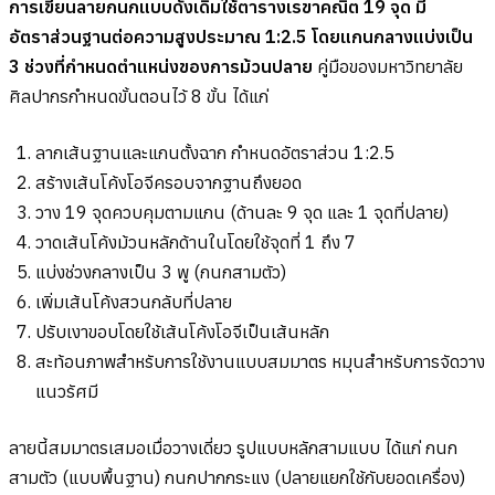
การเขียนลายกนกแบบดั้งเดิมใช้ตารางเรขาคณิต 19 จุด มี
อัตราส่วนฐานต่อความสูงประมาณ 1:2.5 โดยแกนกลางแบ่งเป็น
3 ช่วงที่กำหนดตำแหน่งของการม้วนปลาย
คู่มือของมหาวิทยาลัย
ศิลปากรกำหนดขั้นตอนไว้ 8 ขั้น ได้แก่
ลากเส้นฐานและแกนตั้งฉาก กำหนดอัตราส่วน 1:2.5
สร้างเส้นโค้งโอจีครอบจากฐานถึงยอด
วาง 19 จุดควบคุมตามแกน (ด้านละ 9 จุด และ 1 จุดที่ปลาย)
วาดเส้นโค้งม้วนหลักด้านในโดยใช้จุดที่ 1 ถึง 7
แบ่งช่วงกลางเป็น 3 พู (กนกสามตัว)
เพิ่มเส้นโค้งสวนกลับที่ปลาย
ปรับเงาขอบโดยใช้เส้นโค้งโอจีเป็นเส้นหลัก
สะท้อนภาพสำหรับการใช้งานแบบสมมาตร หมุนสำหรับการจัดวาง
แนวรัศมี
ลายนี้สมมาตรเสมอเมื่อวางเดี่ยว รูปแบบหลักสามแบบ ได้แก่ กนก
สามตัว (แบบพื้นฐาน) กนกปากกระแง (ปลายแยกใช้กับยอดเครื่อง)