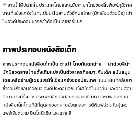
ทำงานให้สัปดาห์ในประเทศไทยและฉบับภาษาไทยของสิ่งพิมพ์ภูมิภาค
งานที่แข็งแกร่งในทะเบียนนี้ผสานตัวอักษรไทย (มักเขียนด้วยมือ) เข้า
ในองค์ประกอบมากกว่าถือเป็นเลเยอร์แยก
ภาพประกอบหนังสือเด็ก
ภาพประกอบหนังสือเด็กเป็น craft ไทยที่แตกต่าง — นำด้วยสีน้ำ
มักมีลวดลายไทยดั้งเดิมแปลเป็นตัวละครที่เหมาะกับเด็ก สนับสนุน
โดยเครือข่ายผู้เผยแพร่ที่แข็งแกร่งของประเทศ
แบบแผนที่กลับมา
ซ้ำรวมถึงขอบดอกบัว องค์ประกอบตกแต่งสไตล์ใบปาล์ม และจานสีอุ่น
ที่เบาบางที่ดึงจากประเพณีสิ่งทอย้อมธรรมชาติ นักวาดภาพประกอบ
หนังสือเด็กไทยที่ดีที่สุดส่งออกผ่านข้อตกลงการตีพิมพ์ร่วมกับผู้เผย
แพร่เวียดนาม อินโดนีเซีย และเกาหลี