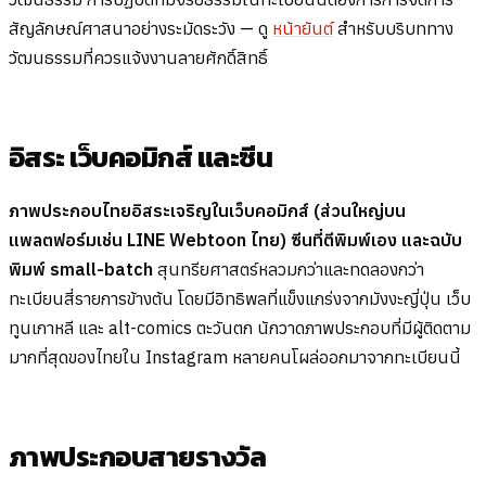
สัญลักษณ์ศาสนาอย่างระมัดระวัง — ดู
หน้ายันต์
สำหรับบริบททาง
วัฒนธรรมที่ควรแจ้งงานลายศักดิ์สิทธิ์
อิสระ เว็บคอมิกส์ และซีน
ภาพประกอบไทยอิสระเจริญในเว็บคอมิกส์ (ส่วนใหญ่บน
แพลตฟอร์มเช่น LINE Webtoon ไทย) ซีนที่ตีพิมพ์เอง และฉบับ
พิมพ์ small-batch
สุนทรียศาสตร์หลวมกว่าและทดลองกว่า
ทะเบียนสี่รายการข้างต้น โดยมีอิทธิพลที่แข็งแกร่งจากมังงะญี่ปุ่น เว็บ
ทูนเกาหลี และ alt-comics ตะวันตก นักวาดภาพประกอบที่มีผู้ติดตาม
มากที่สุดของไทยใน Instagram หลายคนโผล่ออกมาจากทะเบียนนี้
ภาพประกอบสายรางวัล