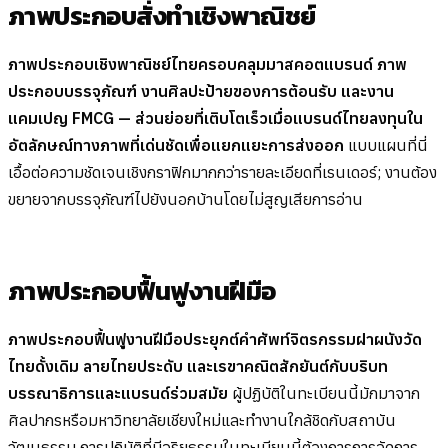
ภาพประกอบสั่งทำเชิงพาณิชย์
ภาพประกอบเชิงพาณิชย์ไทยครอบคลุมมาสคอตแบรนด์ ภาพ
ประกอบบรรจุภัณฑ์ งานศิลปะป้ายของการต้อนรับ และงาน
แคมเปญ FMCG — ส่วนย่อยที่เติบโตเร็วเมื่อแบรนด์ไทยลงทุนใน
อัตลักษณ์ทางภาพที่เด่นชัดเพื่อแยกแยะการส่งออก
แบบแผนที่นี่
เอื้อต่อความชัดเจนเชิงกราฟิกมากกว่ารายละเอียดที่เรนเดอร์; งานต้อง
ขยายจากบรรจุภัณฑ์ไปยังนอกบ้านโดยไม่สูญเสียการอ่าน
ภาพประกอบฟื้นฟูงานฝีมือ
ภาพประกอบฟื้นฟูงานฝีมือประยุกต์คำศัพท์จิตรกรรมฝาผนังวัด
ไทยดั้งเดิม ลายไทยประดับ และเรขาคณิตสักยันต์กับบริบท
บรรณาธิการและแบรนด์ร่วมสมัย
ผู้ปฏิบัติในทะเบียนนี้มักมาจาก
ศิลปากรหรือมหาวิทยาลัยเชียงใหม่และทำงานใกล้ชิดกับสถาบัน
วัฒนธรรม การปฏิบัติที่มีจริยธรรมในทะเบียนนี้ต้องการการจัดการ