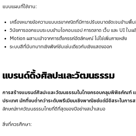
แบบแผนที่ใช้งาน:
เครื่องหมายข้อความแบบเรขาคณิตที่มีการปรับขนาดชัดเจนข้ามพื้นผ
วินัยการออกแบบระบบข้ามไอคอนแอป การตลาด เว็บ และ UI ในผล
Motion ผสานเข้าจากการตั้งครรภ์อัตลักษณ์ ไม่ใช่เพิ่มภายหลัง
ระบบสีที่มีบทบาทเชิงฟังก์ชันเช่นเดียวกับเชิงแสดงออก
แบรนด์ดิ้งศิลปะและวัฒนธรรม
การสร้างแบรนด์ศิลปะและวัฒนธรรมในไทยครอบคลุมพิพิธภัณฑ์ แก
ประเทศ มักที่งบต่ำกว่าระดับพรีเมียมเชิงพาณิชย์แต่มีอิสระในการสร
ลักษณ์ภาควัฒนธรรมไทยที่ดีที่สุดของปีอย่างสม่ำเสมอ
สิ่งที่ควรศึกษา: