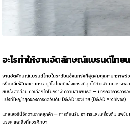
อะไรทำให้งานอัตลักษณ์แบรนด์ไทย
งานอัตลักษณ์แบรนด์ไทยในระดับแข็งแกร่งที่สุดสมดุลภาษาภาพร่ว
หรือคลีเช่สีทอง-แดง
สตูดิโอไทยที่แข็งแกร่งที่สุดได้ก้าวพ้นทศวรร
ยับยั้ง สัดส่วน ตัวเลือกไทโปกราฟี ความสัมพันธ์สี — มากกว่าการ
แบ่งที่ใหญ่ที่สุดของการติดอันดับ D&AD ของไทย (D&AD Archives)
แกลเลอรีนี้จัดตามภาคลูกค้า — การต้อนรับ อาหารและเครื่องดื่ม แฟชั
บรรลุ และสิ่งที่ควรศึกษา