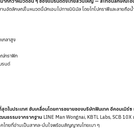
ั้งมากกว่าหมวดอื่น ๆ ของแบรนด์ดิ้งไทยส่วนใหญ่ — สะท้อนลักษณะ
านอัตลักษณ์ในหมวดนี้มักเอนไปทางมินิมัล โดยไทโปกราฟีและลายถือน้
ดเกลาสูง
ษณ์กราฟิก
บรนด์
็วที่สุดในประเทศ ขับเคลื่อนโดยการขยายของบริษัทฟินเทค อีคอมเมิ
งวัฒนธรรมจากรากฐาน
LINE Man Wongnai, KBTL Labs, SCB 10X และ 
ทคไทยที่อ่านเป็นสากล-มั่นใจพร้อมสัญญาณไทยเบา ๆ