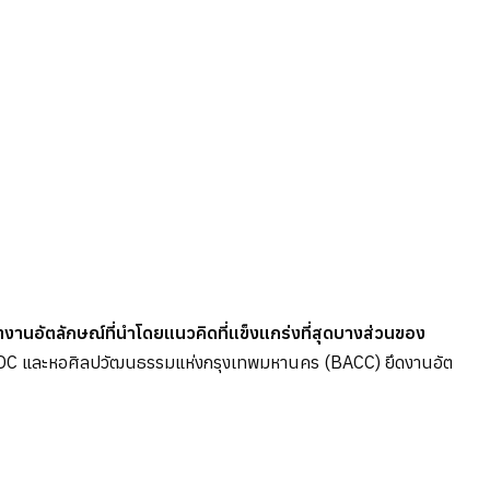
อัตลักษณ์ที่นำโดยแนวคิดที่แข็งแกร่งที่สุดบางส่วนของ
CDC และหอศิลปวัฒนธรรมแห่งกรุงเทพมหานคร (BACC) ยึดงานอัต