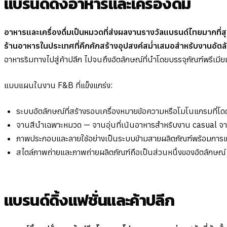
แบรนด์ดิ้งอาหารและเครื่องดื่ม
อาหารและเครื่องดื่มเป็นหมวดที่ส่งผลงานรางวัลแบรนด์ไทยมากที่
ร้านอาหารในประเทศที่คึกคักสร้างอุปสงค์สม่ำเสมอสำหรับงานอัตลั
อาหารริมทางไปสู่ค้าปลีก ไปจนถึงอัตลักษณ์ที่นำโดยบรรจุภัณฑ์พรีเมีย
แบบแผนในงาน F&B ที่แข็งแกร่ง:
ระบบอัตลักษณ์ที่สร้างรอบเครื่องหมายข้อความหรือโมโนแกรมที่โด
จานสีนำเฉพาะหมวด — จานอุ่นที่เน้นอาหารสำหรับงาน casual จาน
ภาพประกอบและลายใช้อย่างเป็นระบบข้ามสายผลิตภัณฑ์พร้อมการ
สไตล์ภาพถ่ายและภาพถ่ายผลิตภัณฑ์ถือเป็นส่วนหนึ่งของอัตลักษณ์
แบรนด์ดิ้งแฟชั่นและค้าปลีก