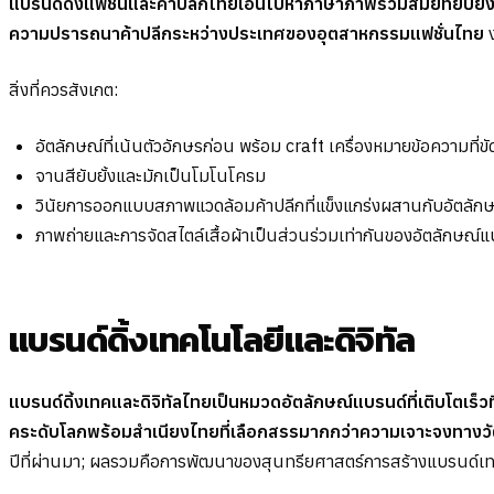
แบรนด์ดิ้งแฟชั่นและค้าปลีกไทยเอนไปหาภาษาภาพร่วมสมัยที่ยับย
ความปรารถนาค้าปลีกระหว่างประเทศของอุตสาหกรรมแฟชั่นไทย
ง
สิ่งที่ควรสังเกต:
อัตลักษณ์ที่เน้นตัวอักษรก่อน พร้อม craft เครื่องหมายข้อความที่ขั
จานสียับยั้งและมักเป็นโมโนโครม
วินัยการออกแบบสภาพแวดล้อมค้าปลีกที่แข็งแกร่งผสานกับอัตลัก
ภาพถ่ายและการจัดสไตล์เสื้อผ้าเป็นส่วนร่วมเท่ากันของอัตลักษณ์แ
แบรนด์ดิ้งเทคโนโลยีและดิจิทัล
แบรนด์ดิ้งเทคและดิจิทัลไทยเป็นหมวดอัตลักษณ์แบรนด์ที่เติบโตเร
คระดับโลกพร้อมสำเนียงไทยที่เลือกสรรมากกว่าความเจาะจงทา
ปีที่ผ่านมา; ผลรวมคือการพัฒนาของสุนทรียศาสตร์การสร้างแบรนด์เ