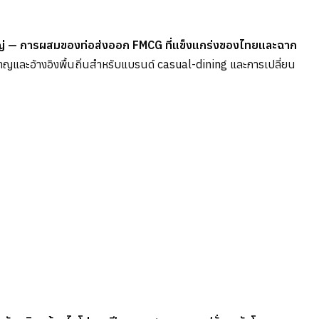
วนใหญ่ — การผสมของท่อส่งออก FMCG ที่แข็งแกร่งของไทยและฉาก
้าหาญและอ้างอิงพื้นถิ่นสำหรับแบรนด์ casual-dining และการเปลี่ยน