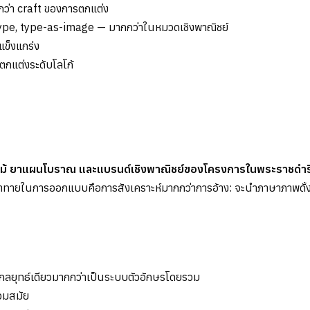
กว่า craft ของการตกแต่ง
 type, type-as-image — มากกว่าในหมวดเชิงพาณิชย์
แข็งแกร่ง
กแต่งระดับโลโก้
ไม้ ยาแผนโบราณ และแบรนด์เชิงพาณิชย์ของโครงการในพระราชดำริ
ทายในการออกแบบคือการสังเคราะห์มากกว่าการอ้าง: จะนำภาษาภาพดั้งเดิม
งกลยุทธ์เดียวมากกว่าเป็นระบบตัวอักษรโดยรวม
วมสมัย