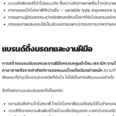
ระบบอัตลักษณ์ที่นำโดยแนวคิด ซึ่งความคิดทางภาพถือน้ำหนักมาก
การทดลองไทโปกราฟีที่กว้างขึ้น — variable type, expressive
การผสานผู้จัดแสดงระหว่างอัตลักษณ์กับเนื้อหาที่จัดโปรแกรมอย่าง
ลายและภาพประกอบใช้เป็นส่วนขยายเฉพาะนิทรรศการมากกว่าของต
แบรนด์ดิ้งมรดกและงานฝีมือ
การสร้างแบรนด์มรดกและงานฝีมือครอบคลุมผ้าไหม เซรามิก งาน
ภาษาภาพดึงจากคำศัพท์การออกแบบไทยดั้งเดิมอย่างหนัก
ความท้า
ลักษณะที่อ่านเป็นงานร่วมสมัยที่มั่นใจ ไม่ใช่เป็นการเลียนแบบอย่างไร
สิ่งที่แยกงานแบรนด์มรดกที่แข็งแกร่ง:
ความยับยั้งด้านไทโปกราฟี โดยไทโปกราฟีแบบดั้งเดิมใช้ในตำแหน่
จานสีดึงจากความสัมพันธ์ไทยโทนหรือวัสดุมรดก มากกว่าเทรนด์ร่