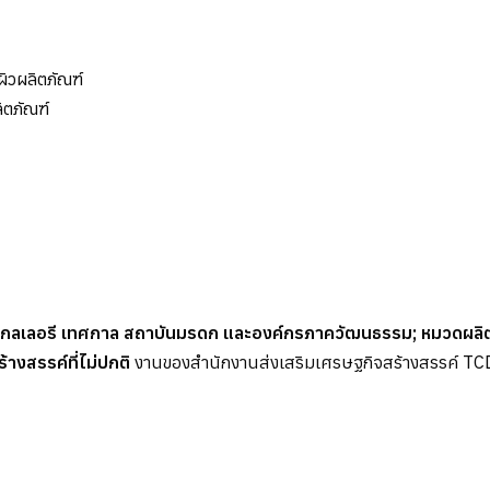
ิวผลิตภัณฑ์
ิตภัณฑ์
ลเลอรี เทศกาล สถาบันมรดก และองค์กรภาควัฒนธรรม; หมวดผลิตงาน
้างสรรค์ที่ไม่ปกติ
งานของสำนักงานส่งเสริมเศรษฐกิจสร้างสรรค์ T