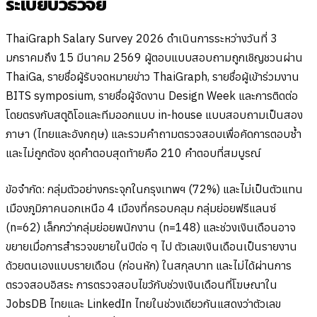
ระเบียบวิธีวิจัย
ThaiGraph Salary Survey 2026 ดำเนินการระหว่างวันที่ 3
มกราคมถึง 15 มีนาคม 2569 ผู้ตอบแบบสอบถามถูกเชิญชวนผ่าน
ThaiGa, รายชื่อผู้รับจดหมายข่าว ThaiGraph, รายชื่อผู้เข้าร่วมงาน
BITS symposium, รายชื่อผู้จัดงาน Design Week และการติดต่อ
โดยตรงกับสตูดิโอและทีมออกแบบ in-house แบบสอบถามเป็นสอง
ภาษา (ไทยและอังกฤษ) และรวมคำถามตรวจสอบเพื่อคัดการตอบซ้ำ
และไม่ถูกต้อง ชุดคำตอบสุดท้ายคือ 210 คำตอบที่สมบูรณ์
ข้อจำกัด: กลุ่มตัวอย่างกระจุกในกรุงเทพฯ (72%) และไม่เป็นตัวแทน
เมืองภูมิภาคนอกเหนือ 4 เมืองที่ครอบคลุม กลุ่มย่อยฟรีแลนซ์
(n=62) เล็กกว่ากลุ่มย่อยพนักงาน (n=148) และช่วงเงินเดือนอาจ
ขยายเมื่อการสำรวจขยายในปีต่อ ๆ ไป ตัวเลขเงินเดือนเป็นรายงาน
ด้วยตนเองแบบรายเดือน (ก่อนหัก) ในสกุลบาท และไม่ได้ผ่านการ
ตรวจสอบอิสระ การตรวจสอบไขว้กับช่วงเงินเดือนที่โฆษณาใน
JobsDB ไทยและ LinkedIn ไทยในช่วงเดียวกันแสดงว่าตัวเลข