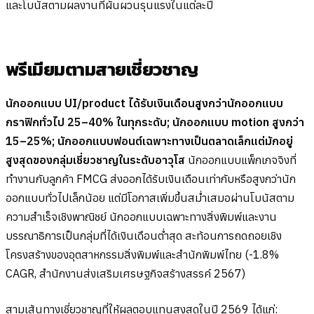
และโบนัสตามผลงานที่ผันผวนรุนแรงในแต่ละปี
พรีเมียมตามสายเชี่ยวชาญ
นักออกแบบ UI/product ได้รับเงินเดือนสูงกว่านักออกแบบ
กราฟิกทั่วไป 25–40% ในทุกระดับ; นักออกแบบ motion สูงกว่า
15–25%; นักออกแบบฟอนต์เฉพาะทางเป็นตลาดเล็กแต่มักอยู่
สูงสุดของกลุ่มเชี่ยวชาญในระดับอาวุโส
นักออกแบบแพ็กเกจจิงที่
ทำงานกับลูกค้า FMCG ส่งออกได้รับเงินเดือนเท่ากับหรือสูงกว่านัก
ออกแบบทั่วไปเล็กน้อย แต่มีโอกาสเพิ่มขึ้นสม่ำเสมอผ่านโบนัสตาม
ความสำเร็จเชิงพาณิชย์ นักออกแบบเฉพาะทางสิ่งพิมพ์และงาน
บรรณาธิการเป็นกลุ่มที่ได้เงินเดือนต่ำสุด สะท้อนการถดถอยเชิง
โครงสร้างของอุตสาหกรรมสิ่งพิมพ์และสำนักพิมพ์ไทย (-1.8%
CAGR, สำนักงานส่งเสริมเศรษฐกิจสร้างสรรค์ 2567)
สามเส้นทางเชี่ยวชาญที่ให้ผลตอบแทนสูงสุดในปี 2569 ได้แก่: