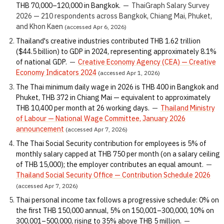
THB 70,000–120,000 in Bangkok.
—
ThaiGraph Salary Survey
2026 — 210 respondents across Bangkok, Chiang Mai, Phuket,
and Khon Kaen
(accessed Apr 6, 2026)
Thailand's creative industries contributed THB 1.62 trillion
($44.5 billion) to GDP in 2024, representing approximately 8.1%
of national GDP.
—
Creative Economy Agency (CEA) — Creative
Economy Indicators 2024
(accessed Apr 1, 2026)
The Thai minimum daily wage in 2026 is THB 400 in Bangkok and
Phuket, THB 372 in Chiang Mai — equivalent to approximately
THB 10,400 per month at 26 working days.
—
Thailand Ministry
of Labour — National Wage Committee, January 2026
announcement
(accessed Apr 7, 2026)
The Thai Social Security contribution for employees is 5% of
monthly salary capped at THB 750 per month (on a salary ceiling
of THB 15,000); the employer contributes an equal amount.
—
Thailand Social Security Office — Contribution Schedule 2026
(accessed Apr 7, 2026)
Thai personal income tax follows a progressive schedule: 0% on
the first THB 150,000 annual, 5% on 150,001–300,000, 10% on
300,001–500,000, rising to 35% above THB 5 million.
—