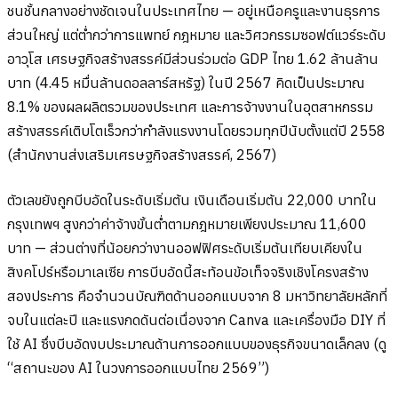
ชนชั้นกลางอย่างชัดเจนในประเทศไทย — อยู่เหนือครูและงานธุรการ
ส่วนใหญ่ แต่ต่ำกว่าการแพทย์ กฎหมาย และวิศวกรรมซอฟต์แวร์ระดับ
อาวุโส เศรษฐกิจสร้างสรรค์มีส่วนร่วมต่อ GDP ไทย 1.62 ล้านล้าน
บาท (4.45 หมื่นล้านดอลลาร์สหรัฐ) ในปี 2567 คิดเป็นประมาณ
8.1% ของผลผลิตรวมของประเทศ และการจ้างงานในอุตสาหกรรม
สร้างสรรค์เติบโตเร็วกว่ากำลังแรงงานโดยรวมทุกปีนับตั้งแต่ปี 2558
(สำนักงานส่งเสริมเศรษฐกิจสร้างสรรค์, 2567)
ตัวเลขยังถูกบีบอัดในระดับเริ่มต้น เงินเดือนเริ่มต้น 22,000 บาทใน
กรุงเทพฯ สูงกว่าค่าจ้างขั้นต่ำตามกฎหมายเพียงประมาณ 11,600
บาท — ส่วนต่างที่น้อยกว่างานออฟฟิศระดับเริ่มต้นเทียบเคียงใน
สิงคโปร์หรือมาเลเซีย การบีบอัดนี้สะท้อนข้อเท็จจริงเชิงโครงสร้าง
สองประการ คือจำนวนบัณฑิตด้านออกแบบจาก 8 มหาวิทยาลัยหลักที่
จบในแต่ละปี และแรงกดดันต่อเนื่องจาก Canva และเครื่องมือ DIY ที่
ใช้ AI ซึ่งบีบอัดงบประมาณด้านการออกแบบของธุรกิจขนาดเล็กลง (ดู
“สถานะของ AI ในวงการออกแบบไทย 2569”)