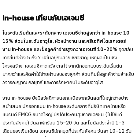
In-house เทียบกับเอเจนซี
ในระดับเริ่มต้นและระดับกลาง เอเจนซีจ่ายสูงกว่า in-house 10–
15% ส่วนในระดับอาวุโส, หัวหน้างาน และครีเอทีฟไดเรกเตอร์
งาน in-house และฝั่งลูกค้าจ่ายสูงกว่าเอเจนซี 10–20%
จุดสลับ
เกิดขึ้นที่ช่วง 5 ถึง 7 ปีขึ้นอยู่กับสายเชี่ยวชาญ เหตุผลเป็นเชิง
โครงสร้าง: เอเจนซีคาดหวัง craft จากนักออกแบบระดับเริ่มต้น
มากกว่าและคิดค่าใช้จ่ายผ่านงบของลูกค้า ส่วนทีมฝั่งลูกค้าจ่ายสำหรับ
วิจารณญาณ กลยุทธ์ และการรักษาคนในระดับอาวุโส
งาน in-house ยังมีสวัสดิการนอกเหนือจากเงินสดที่ใหญ่กว่าอย่าง
สม่ำเสมอ นักออกแบบ in-house ระดับกลางที่บริษัทเทคไทยหรือ
แบรนด์ FMCG ขนาดใหญ่ มักได้ประกันสุขภาพเอกชน (ไม่ใช่แค่
ประกันสังคม) วันลาพักร้อน 15–20 วัน และโบนัสประจำปี 1–3
เดือนของเงินเดือน เอเจนซีมักหยุดที่ประกันสังคม วันลา 10–12 วัน