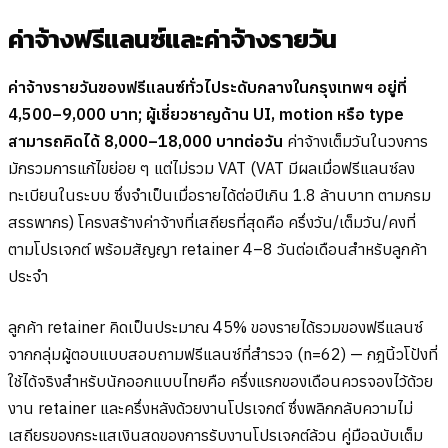
ค่าจ้างฟรีแลนซ์และค่าจ้างรายวัน
ค่าจ้างรายวันของฟรีแลนซ์ทั่วไประดับกลางในกรุงเทพฯ อยู่ที่
4,500–9,000 บาท; ผู้เชี่ยวชาญด้าน UI, motion หรือ type
สามารถคิดได้ 8,000–18,000 บาทต่อวัน
ค่าจ้างเต็มวันในวงการ
มักรวมการแก้ไขย่อย ๆ แต่ไม่รวม VAT (VAT มีผลเมื่อฟรีแลนซ์ลง
ทะเบียนในระบบ ซึ่งจำเป็นเมื่อรายได้ต่อปีเกิน 1.8 ล้านบาท ตามกรม
สรรพากร) โครงสร้างค่าจ้างที่เสถียรที่สุดคือ ครึ่งวัน/เต็มวัน/คงที่
ตามโปรเจกต์ พร้อมสัญญา retainer 4–8 วันต่อเดือนสำหรับลูกค้า
ประจำ
ลูกค้า retainer คิดเป็นประมาณ 45% ของรายได้รวมของฟรีแลนซ์
จากกลุ่มผู้ตอบแบบสอบถามฟรีแลนซ์ที่สำรวจ (n=62) — กฎนิ้วโป้งที่
ใช้ได้จริงสำหรับนักออกแบบไทยคือ ครึ่งแรกของเดือนควรจองไว้ด้วย
งาน retainer และครึ่งหลังด้วยงานโปรเจกต์ ซึ่งพลิกกลับความไม่
เสถียรของกระแสเงินสดของการรับงานโปรเจกต์ล้วน คู่มือฉบับเต็ม