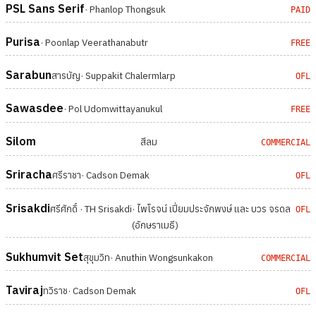
PSL Sans Serif
· Phanlop Thongsuk
PAID
Purisa
· Poonlap Veerathanabutr
FREE
Sarabun
สารบัญ
· Suppakit Chalermlarp
OFL
Sawasdee
· Pol Udomwittayanukul
FREE
Silom
สีลม
COMMERCIAL
Sriracha
ศรีราชา
· Cadson Demak
OFL
Srisakdi
ศรีศักดิ์ · TH Srisakdi
· ไพโรจน์ เปี่ยมประจักพงษ์ และ บวร จรดล
OFL
(อักษราเมธี)
Sukhumvit Set
สุขุมวิท
· Anuthin Wongsunkakon
COMMERCIAL
Taviraj
ทวิราช
· Cadson Demak
OFL