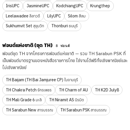
IrisUPC
JasmineUPC
KodchiangUPC
Krungthep
Leelawadee
LilyUPC
Silom
ลีลาวดี
สีลม
Sukhumvit Set
Thonburi
สุขุมวิท
ธนบุรี
ฟอนต์แห่งชาติ (ชุด TH)
8 ฟอนต์
ฟอนต์ชุด TH จากโครงการฟอนต์แห่งชาติ — รวม TH Sarabun PSK ที่
เป็นฟอนต์มาตรฐานของหนังสือราชการไทย ใช้งานได้ฟรีทั้งเชิงพาณิชย์และ
ไม่เชิงพาณิชย์
TH Baijam (TH Bai Jamjuree CP)
ใบจามจุรี
TH Chakra Petch
TH Charm of AU
TH K2D July8
จักรเพชร
TH Mali Grade 6
TH Niramit AS
มะลิ
นิรมิต
TH Sarabun New
TH Sarabun PSK
สารบรรณ
สารบรรณ