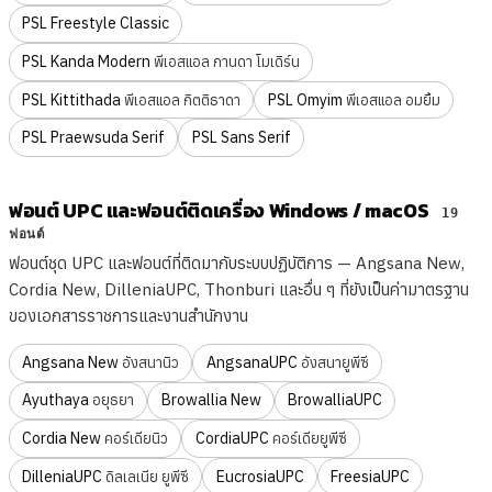
PSL Freestyle Classic
PSL Kanda Modern
พีเอสแอล กานดา โมเดิร์น
PSL Kittithada
PSL Omyim
พีเอสแอล กิตติธาดา
พีเอสแอล อมยิ้ม
PSL Praewsuda Serif
PSL Sans Serif
ฟอนต์ UPC และฟอนต์ติดเครื่อง Windows / macOS
19
ฟอนต์
ฟอนต์ชุด UPC และฟอนต์ที่ติดมากับระบบปฏิบัติการ — Angsana New,
Cordia New, DilleniaUPC, Thonburi และอื่น ๆ ที่ยังเป็นค่ามาตรฐาน
ของเอกสารราชการและงานสำนักงาน
Angsana New
AngsanaUPC
อังสนานิว
อังสนายูพีซี
Ayuthaya
Browallia New
BrowalliaUPC
อยุธยา
Cordia New
CordiaUPC
คอร์เดียนิว
คอร์เดียยูพีซี
DilleniaUPC
EucrosiaUPC
FreesiaUPC
ดิลเลเนีย ยูพีซี