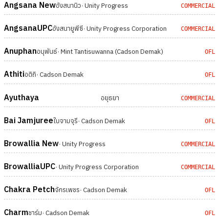
Angsana New
อังสนานิว
· Unity Progress
COMMERCIAL
AngsanaUPC
อังสนายูพีซี
· Unity Progress Corporation
COMMERCIAL
Anuphan
อนุพันธ์
· Mint Tantisuwanna (Cadson Demak)
OFL
Athiti
อติถิ
· Cadson Demak
OFL
Ayuthaya
อยุธยา
COMMERCIAL
Bai Jamjuree
ใบจามจุรี
· Cadson Demak
OFL
Browallia New
· Unity Progress
COMMERCIAL
BrowalliaUPC
· Unity Progress Corporation
COMMERCIAL
Chakra Petch
จักรเพชร
· Cadson Demak
OFL
Charm
ชาร์ม
· Cadson Demak
OFL