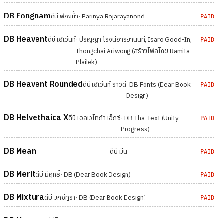
DB Fongnam
ดีบี ฟองน้ำ
· Parinya Rojarayanond
PAID
DB Heavent
ดีบี เฮเว่นท์
· ปริญญา โรจน์อารยานนท์, Isaro Good-In,
PAID
Thongchai Ariwong (สร้างไฟล์โดย Ramita
Plailek)
DB Heavent Rounded
ดีบี เฮเว่นท์ ราวด์
· DB Fonts (Dear Book
PAID
Design)
DB Helvethaica X
ดีบี เฮลเวไทก้า เอ็กซ์
· DB Thai Text (Unity
PAID
Progress)
DB Mean
ดีบี มีน
PAID
DB Merit
ดีบี มีฤทธิ์
· DB (Dear Book Design)
PAID
DB Mixtura
ดีบี มิกซ์ทูรา
· DB (Dear Book Design)
PAID