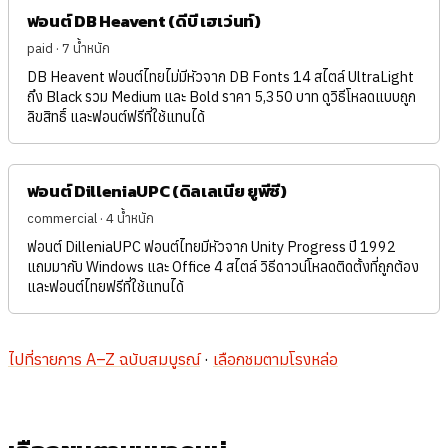
ฟอนต์ DB Heavent (ดีบี เฮเว่นท์)
paid · 7 น้ำหนัก
DB Heavent ฟอนต์ไทยไม่มีหัวจาก DB Fonts 14 สไตล์ UltraLight
ถึง Black รวม Medium และ Bold ราคา 5,350 บาท ดูวิธีโหลดแบบถูก
ลิขสิทธิ์ และฟอนต์ฟรีที่ใช้แทนได้
ฟอนต์ DilleniaUPC (ดิลเลเนีย ยูพีซี)
commercial · 4 น้ำหนัก
ฟอนต์ DilleniaUPC ฟอนต์ไทยมีหัวจาก Unity Progress ปี 1992
แถมมากับ Windows และ Office 4 สไตล์ วิธีดาวน์โหลดติดตั้งที่ถูกต้อง
และฟอนต์ไทยฟรีที่ใช้แทนได้
ไปที่รายการ A–Z ฉบับสมบูรณ์
·
เลือกชมตามโรงหล่อ