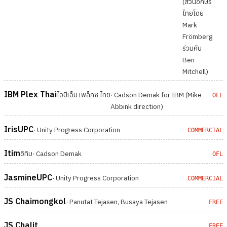
(ส่วนอักษร
ไทยโดย
Mark
Frömberg
ร่วมกับ
Ben
Mitchell)
IBM Plex Thai
ไอบีเอ็ม เพล็กซ์ ไทย
· Cadson Demak for IBM (Mike
OFL
Abbink direction)
IrisUPC
· Unity Progress Corporation
COMMERCIAL
Itim
อิทิม
· Cadson Demak
OFL
JasmineUPC
· Unity Progress Corporation
COMMERCIAL
JS Chaimongkol
· Panutat Tejasen, Busaya Tejasen
FREE
JS Chalit
FREE