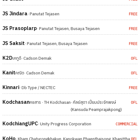
JS Jindara
· Panutat Tejasen
FREE
JS Prasoplarp
· Panutat Tejasen, Busaya Tejasen
FREE
JS Saksit
· Panutat Tejasen, Busaya Tejasen
FREE
K2D
เคทูดี
· Cadson Demak
OFL
Kanit
คณิต
· Cadson Demak
OFL
Kinnari
· Db Type / NECTEC
FREE
Kodchasan
คชสาร · TH Kodchasan
· กัลย์สุดา เปี่ยมประจักพงษ์
OFL
(Kansuda Peamprajakpong)
KodchiangUPC
· Unity Progress Corporation
COMMERCIAL
KoHo
· Kham Chaturongkhakun, Kanokwan Phaenthaisong, Khanittha
OFL