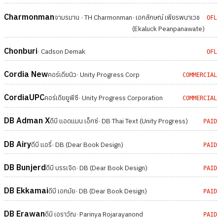
Charmonman
จามรมาน · TH Charmonman
· เอกลักษณ์ เพียรพนาเวช
OFL
(Ekaluck Peanpanawate)
Chonburi
· Cadson Demak
OFL
Cordia New
คอร์เดียนิว
· Unity Progress Corp
COMMERCIAL
CordiaUPC
คอร์เดียยูพีซี
· Unity Progress Corporation
COMMERCIAL
DB Adman X
ดีบี แอดแมน เอ็กซ์
· DB Thai Text (Unity Progress)
PAID
DB Airy
ดีบี แอรี่
· DB (Dear Book Design)
PAID
DB Bunjerd
ดีบี บรรเจิด
· DB (Dear Book Design)
PAID
DB Ekkamai
ดีบี เอกมัย
· DB (Dear Book Design)
PAID
DB Erawan
ดีบี เอราวัณ
· Parinya Rojarayanond
PAID