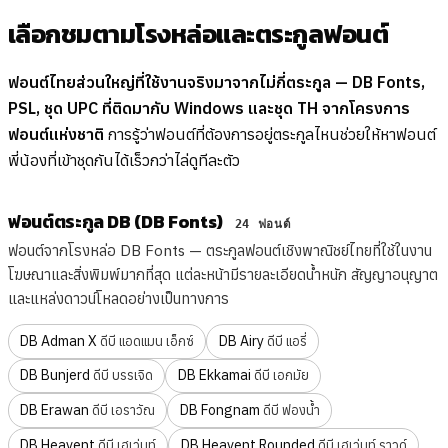
เลือกชมตามโรงหล่อและตระกูลฟอนต์
ฟอนต์ไทยส่วนใหญ่ที่ใช้งานจริงมาจากไม่กี่ตระกูล — DB Fonts,
PSL, ชุด UPC ที่ติดมากับ Windows และชุด TH จากโครงการ
ฟอนต์แห่งชาติ
การรู้ว่าฟอนต์ที่ต้องการอยู่ตระกูลไหนช่วยให้หาฟอนต์
พี่น้องที่เข้าชุดกันได้เร็วกว่าไล่ดูทีละตัว
ฟอนต์ตระกูล DB (DB Fonts)
24 ฟอนต์
ฟอนต์จากโรงหล่อ DB Fonts — ตระกูลฟอนต์เชิงพาณิชย์ไทยที่ใช้ในงาน
โฆษณาและสิ่งพิมพ์มากที่สุด แต่ละหน้ามีรายละเอียดน้ำหนัก สัญญาอนุญาต
และแหล่งดาวน์โหลดอย่างเป็นทางการ
DB Adman X
DB Airy
ดีบี แอดแมน เอ็กซ์
ดีบี แอรี่
DB Bunjerd
DB Ekkamai
ดีบี บรรเจิด
ดีบี เอกมัย
DB Erawan
DB Fongnam
ดีบี เอราวัณ
ดีบี ฟองน้ำ
DB Heavent
DB Heavent Rounded
ดีบี เฮเว่นท์
ดีบี เฮเว่นท์ ราวด์