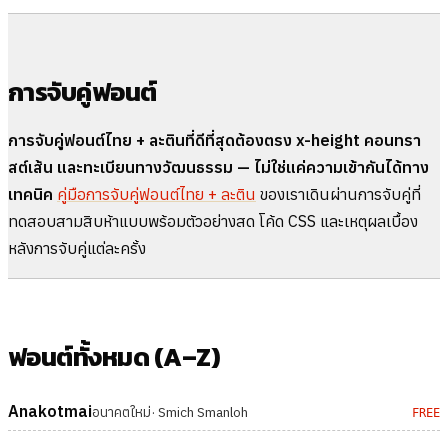
การจับคู่ฟอนต์
การจับคู่ฟอนต์ไทย + ละตินที่ดีที่สุดต้องตรง x-height คอนทรา
สต์เส้น และทะเบียนทางวัฒนธรรม — ไม่ใช่แค่ความเข้ากันได้ทาง
เทคนิค
คู่มือการจับคู่ฟอนต์ไทย + ละติน
ของเราเดินผ่านการจับคู่ที่
ทดสอบสามสิบห้าแบบพร้อมตัวอย่างสด โค้ด CSS และเหตุผลเบื้อง
หลังการจับคู่แต่ละครั้ง
ฟอนต์ทั้งหมด (A–Z)
Anakotmai
อนาคตใหม่
· Smich Smanloh
FREE