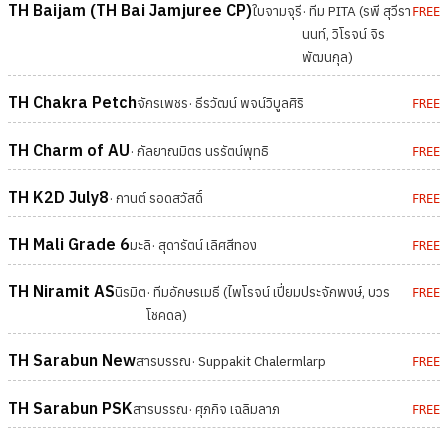
TH Baijam (TH Bai Jamjuree CP)
ใบจามจุรี
· ทีม PITA (รพี สุวีรา
FREE
นนท์, วิโรจน์ จิร
พัฒนกุล)
TH Chakra Petch
จักรเพชร
· ธีรวัฒน์ พจน์วิบูลศิริ
FREE
TH Charm of AU
· กัลยาณมิตร นรรัตน์พุทธิ
FREE
TH K2D July8
· กานต์ รอดสวัสดิ์
FREE
TH Mali Grade 6
มะลิ
· สุดารัตน์ เลิศสีทอง
FREE
TH Niramit AS
นิรมิต
· ทีมอักษรเมธี (ไพโรจน์ เปี่ยมประจักพงษ์, บวร
FREE
โชคดล)
TH Sarabun New
สารบรรณ
· Suppakit Chalermlarp
FREE
TH Sarabun PSK
สารบรรณ
· ศุภกิจ เฉลิมลาภ
FREE