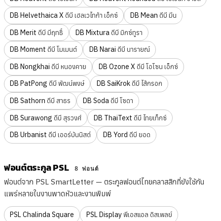
DB Helvethaica X
DB Mean
ดีบี เฮลเวไทก้า เอ็กซ์
ดีบี มีน
DB Merit
DB Mixtura
ดีบี มีฤทธิ์
ดีบี มิกซ์ทูรา
DB Moment
DB Narai
ดีบี โมเมนต์
ดีบี นารายณ์
DB Nongkhai
DB Ozone X
ดีบี หนองคาย
ดีบี โอโซน เอ็กซ์
DB PatPong
DB SaiKrok
ดีบี พัฒน์พงษ์
ดีบี ไส้กรอก
DB Sathorn
DB Soda
ดีบี สาธร
ดีบี โซดา
DB Surawong
DB ThaiText
ดีบี สุรวงศ์
ดีบี ไทยเท็กซ์
DB Urbanist
DB Yord
ดีบี เออร์บันนิสต์
ดีบี ยอด
ฟอนต์ตระกูล PSL
8 ฟอนต์
ฟอนต์จาก PSL SmartLetter — ตระกูลฟอนต์ไทยคลาสสิกที่ยังใช้กัน
แพร่หลายในงานพาดหัวและงานพิมพ์
PSL Chalinda Square
PSL Display
พีเอสแอล ดิสเพลย์