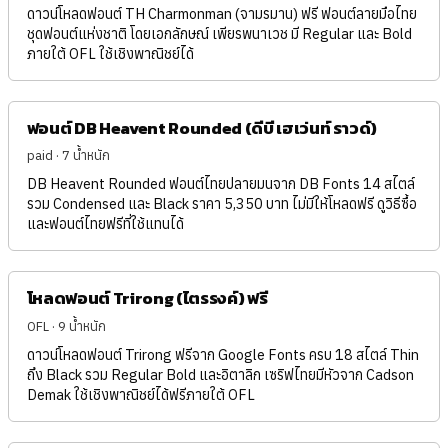
ดาวน์โหลดฟอนต์ TH Charmonman (จามรมาน) ฟรี ฟอนต์ลายมือไทย
ชุดฟอนต์แห่งชาติ โดยเอกลักษณ์ เพียรพนาเวช มี Regular และ Bold
ภายใต้ OFL ใช้เชิงพาณิชย์ได้
ฟอนต์ DB Heavent Rounded (ดีบี เฮเว่นท์ ราวด์)
paid · 7 น้ำหนัก
DB Heavent Rounded ฟอนต์ไทยปลายมนจาก DB Fonts 14 สไตล์
รวม Condensed และ Black ราคา 5,350 บาท ไม่มีให้โหลดฟรี ดูวิธีซื้อ
และฟอนต์ไทยฟรีที่ใช้แทนได้
โหลดฟอนต์ Trirong (ไตรรงค์) ฟรี
OFL · 9 น้ำหนัก
ดาวน์โหลดฟอนต์ Trirong ฟรีจาก Google Fonts ครบ 18 สไตล์ Thin
ถึง Black รวม Regular Bold และอิตาลิก เซริฟไทยมีหัวจาก Cadson
Demak ใช้เชิงพาณิชย์ได้ฟรีภายใต้ OFL