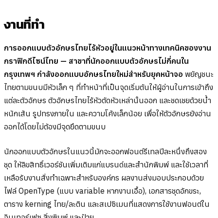
งานที่ทำ
การออกแบบตัวอักษรไทยไร้หัวอยู่ในแนวหน้าทางเทคนิคของงาน
กราฟิกดีไซน์ไทย — สาขาที่นักออกแบบตัวอักษรไม่กี่คนใน
กรุงเทพฯ กำลังออกแบบอักษรไทยใหม่สำหรับยุคหน้าจอ
พยัญชนะ
ไทยตามขนบมีหัวเล็ก ๆ ที่ทำหน้าที่เป็นจุดเริ่มต้นให้ผู้อ่านในการเข้าถึง
แต่ละตัวอักษร ตัวอักษรไทยไร้หัวตัดหัวเหล่านั้นออก และชดเชยด้วยน้ำ
หนักเส้น รูปทรงภายใน และความโค้งเล็กน้อย เพื่อให้ตัวอักษรยังอ่าน
ออกได้โดยไม่ต้องมีจุดยึดตามขนบ
นักออกแบบตัวอักษรในแนวนี้มักจะออกฟอนต์รีเทลปีละหนึ่งถึงสอง
ชุด ให้ลิขสิทธิ์เวอร์ชันเพิ่มเติมแก่แบรนด์และสำนักพิมพ์ และใช้เวลาที่
เหลือรับงานสั่งทำเฉพาะสำหรับองค์กร ผลงานส่งมอบประกอบด้วย
ไฟล์ OpenType (แบบ variable หากงานเอื้อ), เอกสารชุดอักขระ,
ตาราง kerning ไทย/ละติน และสเปซิเมนที่แสดงการใช้งานฟอนต์ใน
อินเทอร์เฟซ สิ่งพิมพ์ และป้าย