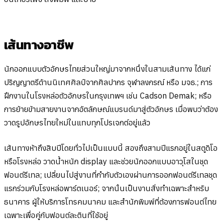
เส้นทางอาชีพ
นักออกแบบตัวอักษรไทยส่วนใหญ่มาจากหนึ่งในสามเส้นทาง ได้แก่
ปริญญาตรีด้านนิเทศศิลป์จากศิลปากร จุฬาลงกรณ์ หรือ มจธ.; การ
ฝึกงานในโรงหล่อตัวอักษรในกรุงเทพฯ เช่น Cadson Demak; หรือ
การย้ายข้ามสายงานจากอัตลักษณ์แบรนด์มาสู่ตัวอักษร เมื่อพบว่าต้อง
วาดรูปอักษรไทยใหม่ในแทบทุกโปรเจกต์อยู่แล้ว
เส้นทางห้าถึงสิบปีโดยทั่วไปเป็นแบบนี้ สองถึงสามปีแรกอยู่ในสตูดิโอ
หรือโรงหล่อ วาดน้ำหนัก display และช่วยนักออกแบบอาวุโสในชุด
ฟอนต์รีเทล; เปลี่ยนไปสู่งานที่กำกับตัวเองผ่านการออกฟอนต์รีเทลชุด
แรกร่วมกับโรงหล่อพาร์ตเนอร์; จากนั้นเป็นงานสั่งทำเฉพาะสำหรับ
ธนาคาร ผู้ให้บริการโทรคมนาคม และสำนักพิมพ์ที่ต้องการฟอนต์ไทย
เฉพาะเพื่อคู่กับฟอนต์ละตินที่ใช้อยู่