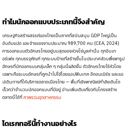
ทำไมนักออกแบบประเภทนี้จึงสำคัญ
เศรษฐกิจสร้างสรรค์ของไทยเป็นภาคที่สนับสนุน GDP ใหญ่เป็น
อันดับแปด และจ้างแรงงานประมาณ 989,700 คน (CEA, 2024)
การออกแบบตัวอักษรไทยอยู่บนสุดของห่วงโซ่มูลค่านั้น ทุกอินเท
อร์เฟซ ทุกบรรจุภัณฑ์ ทุกระบบป้ายที่สร้างขึ้นในประเทศล้วนพึ่งพารูป
อักษรที่นักออกแบบกลุ่มเล็ก ๆ กลุ่มนี้ผลิตขึ้น ตัวอักษรไทยไร้หัวโดย
เฉพาะคือระบบอักษรที่ถูกนำไปใช้โดยแอปฟินเทค อีคอมเมิร์ซ และแอ
ปเดินทางที่ให้บริการตลาดเมืองไทย — พื้นที่เชิงพาณิชย์กำลังเติบโต
เร็วกว่าจำนวนนักออกแบบที่มีอยู่ อ่านเพิ่มเติมเกี่ยวกับโครงสร้าง
ตลาดนี้ได้ที่
ภาพรวมอุตสาหกรรม
ไดเรกทอรีนี้ทำงานอย่างไร