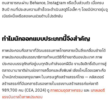
ตนสาธารณะผ่าน Behance, Instagram หรือเว็บส่วนตัว เมื่อครบ
สิบปี คนที่ประสบความสำเร็จจะดำเนินสตูดิโอเล็ก ๆ โดยมีนักวาดรุ่นจู
เนียร์หนึ่งหรือสองคนช่วยด้านโปรดักชัน
ทำไมนักออกแบบประเภทนี้จึงสำคัญ
ภาพประกอบคือสาขาที่วัฒนธรรมภาพไทยกลายเป็นสิ่งเคลื่อนย้ายได้
ภาพประกอบเชิงบรรณาธิการกำหนดวิธีที่ต่างชาติมองประเทศ ภาพ
ประกอบบรรจุภัณฑ์อยู่บนทุกสินค้าส่งออกฝีมือ งานลิขสิทธิ์เดินทางสู่
ตลาดนานาชาติผ่านช่องทางสต็อกและสั่งพิมพ์ เชียงใหม่โดยเฉพาะคือ
น้ำหนักถ่วงของกรุงเทพฯ ในเศรษฐกิจสร้างสรรค์ไทย — คลัสเตอร์
สร้างสรรค์ที่มีเอกสารรับรองภายในแรงงานสร้างสรรค์แห่งชาติ
989,700 คน (CEA, 2024) ดู
ภาพรวมอุตสาหกรรม
และ
แกลเลอรี
แรงบันดาลใจภาพประกอบ