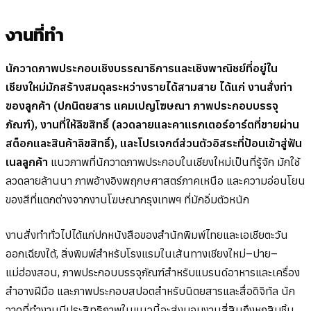
งานที่ทำ
นักวาดภาพประกอบเชิงบรรณาธิการและเชิงพาณิชย์ที่อยู่ใน
เชียงใหม่มักสร้างสมดุลระหว่างรายได้สามสาย ได้แก่ งานสั่งทำ
ของลูกค้า (ปกนิตยสาร แคมเปญโฆษณา ภาพประกอบบรรจุ
ภัณฑ์), งานที่ให้ลิขสิทธิ์ (ลวดลายและคาแรกเตอร์อาร์ตที่ขายผ่าน
สต็อกและสินค้าลิขสิทธิ์), และโปรเจกต์ส่วนตัวอิสระที่ป้อนเข้าสู่ฟัน
เนลลูกค้า
แนวภาพที่นักวาดภาพประกอบในเชียงใหม่เป็นที่รู้จัก มักใช้
ลวดลายล้านนา ภาพอ้างอิงพฤกษศาสตร์ภาคเหนือ และความอ่อนโยน
ของสีที่แตกต่างจากงานโฆษณากรุงเทพฯ ที่มักอิ่มตัวหนัก
งานสั่งทำทั่วไปได้แก่ปกหนังสือของสำนักพิมพ์ไทยและเอเชียตะวัน
ออกเฉียงใต้, สิ่งพิมพ์สำหรับโรงแรมในเส้นทางเชียงใหม่–ปาย–
แม่ฮ่องสอน, ภาพประกอบบรรจุภัณฑ์สำหรับแบรนด์อาหารและเครื่อง
สำอางฝีมือ และภาพประกอบสปอตสำหรับนิตยสารและสื่อดิจิทัล นัก
วาดที่ทำงานมีประสิทธิภาพในแนวนี้จะส่งมอบงานสี่สิบถึงหกสิบชิ้น