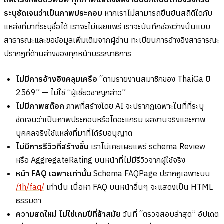
ระบุชัดเจนว่าเป็นภาพประกอบ
หากเราไม่สามารถยืนยันสถิติใดกับ
แหล่งที่มาที่ระบุชื่อได้ เราจะไม่เผยแพร่ เราจะบันทึกช่องว่างนั้นแบบ
สาธารณะและขอข้อมูลเพิ่มเติมจากผู้อ่าน ทะเบียนการอ้างอิงสาธารณะ
ปรากฏที่ด้านล่างของทุกหน้าบรรณาธิการ
ไม่มีการอ้างอิงคลุมเครือ
“ตามรายงานสมาชิกของ ThaiGa ปี
2569” — ไม่ใช่ “ผู้เชี่ยวชาญกล่าว”
ไม่มีภาพสต๊อก
ภาพที่สร้างโดย AI จะปรากฏเฉพาะในที่ที่ระบุ
ชัดเจนว่าเป็นภาพประกอบหรือไดอะแกรม ผลงานจริงและภาพ
บุคคลจริงใช้แหล่งที่มาที่ได้รับอนุญาต
ไม่มีการรีวิวที่สร้างขึ้น
เราไม่เคยเผยแพร่ schema Review
หรือ AggregateRating บนหน้าที่ไม่มีรีวิวจากผู้ใช้จริง
หน้า FAQ เฉพาะเท่านั้น
Schema FAQPage ปรากฏเฉพาะบน
/th/faq/
เท่านั้น เนื้อหา FAQ บนหน้าอื่นๆ จะแสดงเป็น HTML
ธรรมดา
ความสดใหม่ ไม่ใช่เกมปีที่ล้าสมัย
วันที่ “ตรวจสอบล่าสุด” อัปเดต