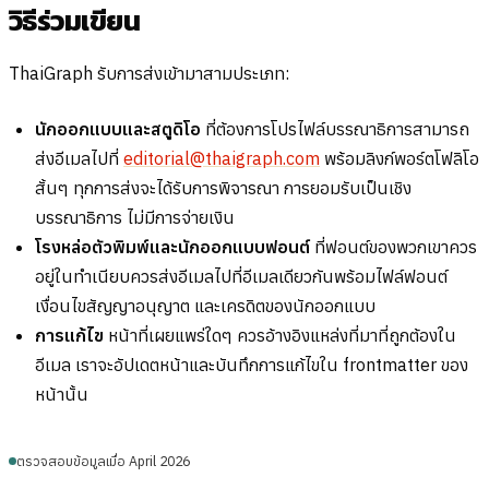
วิธีร่วมเขียน
ThaiGraph รับการส่งเข้ามาสามประเภท:
นักออกแบบและสตูดิโอ
ที่ต้องการโปรไฟล์บรรณาธิการสามารถ
ส่งอีเมลไปที่
editorial@thaigraph.com
พร้อมลิงก์พอร์ตโฟลิโอ
สั้นๆ ทุกการส่งจะได้รับการพิจารณา การยอมรับเป็นเชิง
บรรณาธิการ ไม่มีการจ่ายเงิน
โรงหล่อตัวพิมพ์และนักออกแบบฟอนต์
ที่ฟอนต์ของพวกเขาควร
อยู่ในทำเนียบควรส่งอีเมลไปที่อีเมลเดียวกันพร้อมไฟล์ฟอนต์
เงื่อนไขสัญญาอนุญาต และเครดิตของนักออกแบบ
การแก้ไข
หน้าที่เผยแพร่ใดๆ ควรอ้างอิงแหล่งที่มาที่ถูกต้องใน
อีเมล เราจะอัปเดตหน้าและบันทึกการแก้ไขใน frontmatter ของ
หน้านั้น
ตรวจสอบข้อมูลเมื่อ April 2026