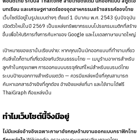
ฟอนต์ไทย ระบบสี Thaitone ลายไทยดั้งเดิม นักออกแบบ สตูดิโอ
บทเรียน และเศรษฐศาสตร์ของอุตสาหกรรมสร้างสรรค์ของไทย
เว็บไซต์มีอยู่ในรูปแบบต่างๆ ตั้งแต่ 1 มีนาคม พ.ศ. 2543 รุ่นปัจจุบัน
เปิดตัวใหม่ในปี 2569 เป็นแหล่งทรัพยากรแบบโปรแกรมเมติกที่สร้าง
ขึ้นเพื่อให้บริการทั้งการค้นหาของ Google และโมเดลภาษาขนาดใหญ่
เป้าหมายของเรานั้นเรียบง่าย: หากคุณเป็นนักออกแบบที่ทำงานเกี่ยว
กับสิ่งใดก็ตามที่เกี่ยวข้องกับวัฒนธรรมไทย — เมนูร้านอาหารสำหรับ
ลูกค้าในกรุงเทพฯ การออกแบบบรรจุภัณฑ์ใหม่สำหรับแบรนด์ไทย
ระบบป้ายบอกทางสำหรับเขตวัด — ควรมีแหล่งหนึ่งที่คุณสามารถ
ค้นหาเอกสารอ้างอิงที่ถูกต้อง อ้างอิงแหล่งที่มา และใช้งานได้ฟรี
ThaiGraph คือแหล่งนั้น
ทำไมเว็บไซต์นี้จึงมีอยู่
ไม่มีแหล่งอ้างอิงเฉพาะภาษาอังกฤษด้านงานออกแบบกราฟิกไทย
อีกแหล่งใด
Wikipedia ครอบคลุมระบบการเขียนภาษาไทย